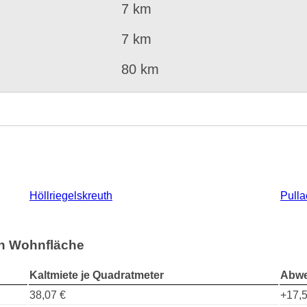
7 km
7 km
80 km
Höllriegelskreuth
Pulla
ach Wohnfläche
Kaltmiete je Quadratmeter
Abwe
38,07 €
+17,5