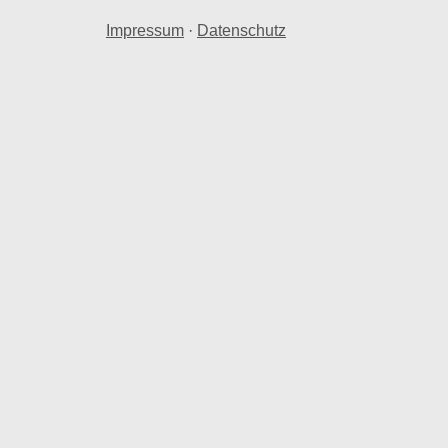
Impressum
·
Datenschutz
undstücke berechnet.
. € ausgewertet. Dabei handelt es sich um