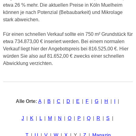
etwa 26 % mehr. Die aktuellen Preise in Köln Muelheim
können je nach Potenzial (Bebaubarkeit) und Mikrolage
stark abweichen.
Für einen schnellen Verkauf sollte ein 750 m² Grundstück für
etwa 734.873,00 € inseriert werden. Bei einem normalen
Verkauf liegt hier der Angebotspreis bei 816.525,00 €. Hier
würden Sie also auf 81.652,00 € zwecks einer schnellen
Abwicklung verzichten.
Alle Orte:
A
|
B
|
C
|
D
|
E
|
F
|
G
|
H
|
I
|
J
|
K
|
L
|
M
|
N
|
O
|
P
|
Q
|
R
|
S
|
T
|
U
|
V
|
W
|
X
| Y |
Z
|
Magazin