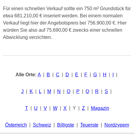
Für einen schnellen Verkauf sollte ein 750 m² Grundstück für
etwa 681.210,00 € inseriert werden. Bei einem normalen
Verkauf liegt hier der Angebotspreis bei 756.900,00 €. Hier
würden Sie also auf 75.690,00 € zwecks einer schnellen
Abwicklung verzichten.
Alle Orte:
A
|
B
|
C
|
D
|
E
|
F
|
G
|
H
|
I
|
J
|
K
|
L
|
M
|
N
|
O
|
P
|
Q
|
R
|
S
|
T
|
U
|
V
|
W
|
X
| Y |
Z
|
Magazin
Österreich
|
Schweiz
|
Billigste
|
Teuerste
|
Nordzypern