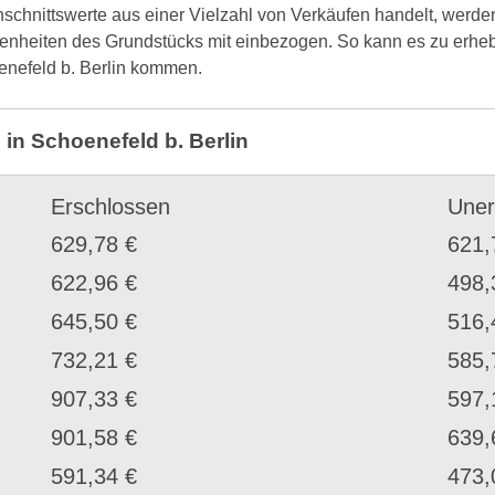
schnittswerte aus einer Vielzahl von Verkäufen handelt, werde
ebenheiten des Grundstücks mit einbezogen. So kann es zu er
enefeld b. Berlin kommen.
 in Schoenefeld b. Berlin
Erschlossen
Uner
629,78 €
621,
622,96 €
498,
645,50 €
516,
732,21 €
585,
907,33 €
597,
901,58 €
639,
591,34 €
473,