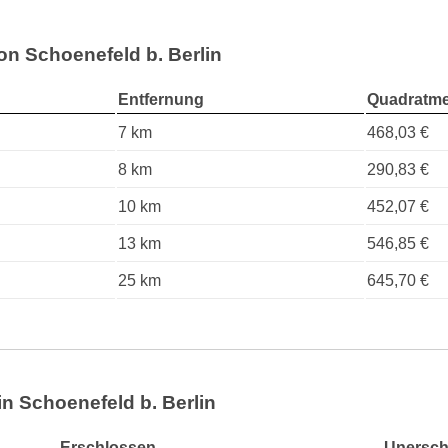
on Schoenefeld b. Berlin
Entfernung
Quadratme
7 km
468,03 €
8 km
290,83 €
10 km
452,07 €
13 km
546,85 €
25 km
645,70 €
in Schoenefeld b. Berlin
Erschlossen
Unersch