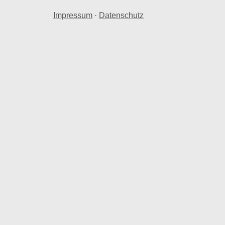
Impressum
·
Datenschutz
ise
amtwert von 8,33 Mio. € in Essen Kupferdreh.