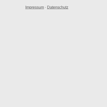
Impressum
·
Datenschutz
is
hnraum in Frankfurt am Main.
€ in Frankfurt am Main herangezogen.