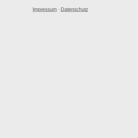
Impressum
·
Datenschutz
ro Quadratmeter.
m weicht Oststadt um 0,58 % bei der Kaltmiete,