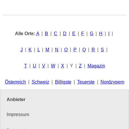
Alle Orte:
A
|
B
|
C
|
D
|
E
|
F
|
G
|
H
|
I
|
J
|
K
|
L
|
M
|
N
|
O
|
P
|
Q
|
R
|
S
|
T
|
U
|
V
|
W
|
X
| Y |
Z
|
Magazin
Österreich
|
Schweiz
|
Billigste
|
Teuerste
|
Nordzypern
Anbieter
Impressum